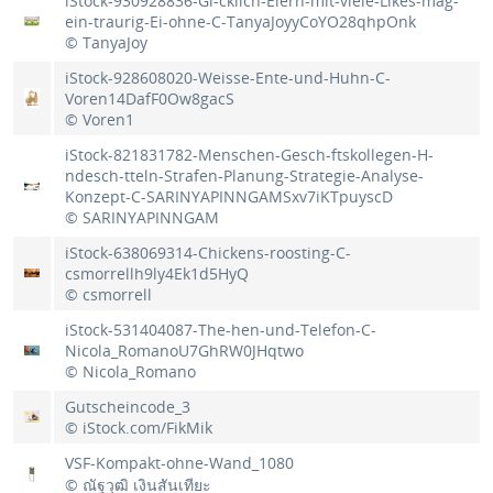
iStock-930928836-Gl-cklich-Eiern-mit-viele-Likes-mag-
ein-traurig-Ei-ohne-C-TanyaJoyyCoYO28qhpOnk
© TanyaJoy
iStock-928608020-Weisse-Ente-und-Huhn-C-
Voren14DafF0Ow8gacS
© Voren1
iStock-821831782-Menschen-Gesch-ftskollegen-H-
ndesch-tteln-Strafen-Planung-Strategie-Analyse-
Konzept-C-SARINYAPINNGAMSxv7iKTpuyscD
© SARINYAPINNGAM
iStock-638069314-Chickens-roosting-C-
csmorrellh9ly4Ek1d5HyQ
© csmorrell
iStock-531404087-The-hen-und-Telefon-C-
Nicola_RomanoU7GhRW0JHqtwo
© Nicola_Romano
Gutscheincode_3
© iStock.com/FikMik
VSF-Kompakt-ohne-Wand_1080
© ณัฐวุฒิ เงินสันเทียะ