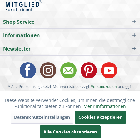
Shop Service
Informationen
Newsletter
* Alle Preise inkl. gesetzl. Mehrwertsteuer zzgl.
Versandkosten
und ggf.
Nachnahmegebühren, wenn nicht anders beschrieben
Diese Website verwendet Cookies, um Ihnen die bestmögliche
Aktiv
Funktionale
Funktionalität bieten zu können.
Mehr Informationen
Batteriehinweis
Cookie-Einstellungen
Hilfe und Support
Kontakt
Versand & Zahlungsbedingungen
Defektes Produkt
Datenschutzeinstellungen
Cookies akzeptieren
Inaktiv
Marketing
Widerrufsrecht
Datenschutz
AGB
Impressum
Alle Cookies akzeptieren
SPAR-AKTION BIS ZU 18%
Inaktiv
Tracking